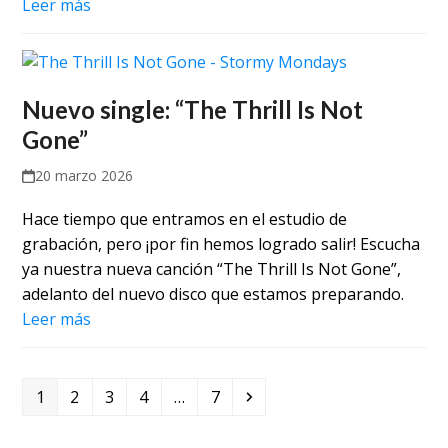
Leer más
Nuevo single: “The Thrill Is Not
Gone”
20 marzo 2026
Hace tiempo que entramos en el estudio de
grabación, pero ¡por fin hemos logrado salir! Escucha
ya nuestra nueva canción “The Thrill Is Not Gone”,
adelanto del nuevo disco que estamos preparando.
Leer más
Page
Page
Page
Page
Page
Siguiente
1
2
3
4
…
7