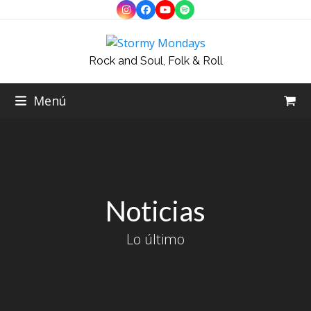
Skip
Instagram
Facebook
YouTube
Spotify
to
content
Rock and Soul, Folk & Roll
Menú
Noticias
Lo último