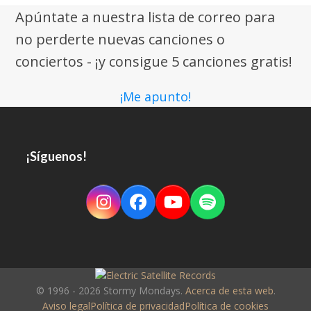
Apúntate a nuestra lista de correo para
no perderte nuevas canciones o
conciertos - ¡y consigue 5 canciones gratis!
¡Me apunto!
¡Síguenos!
Instagram
Facebook
YouTube
Spotify
© 1996 - 2026 Stormy Mondays.
Acerca de esta web
.
Aviso legal
Política de privacidad
Política de cookies