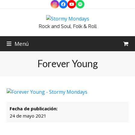
Skip
Instagram
Facebook
YouTube
Spotify
to
content
Rock and Soul, Folk & Roll
Menú
Forever Young
Fecha de publicación:
24 de mayo 2021